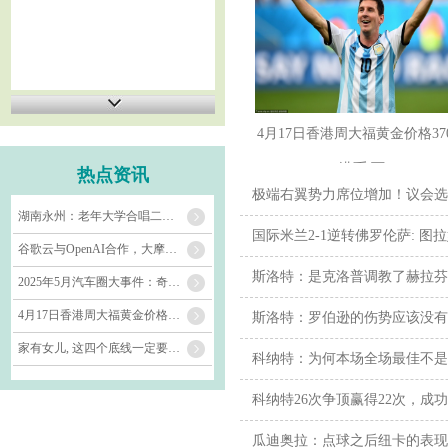
4月17日香港周大福黄金价格370
港币/两
热点资讯
极端右翼势力席位增加！议会选
湖南永州：老年大学合唱二班，银发歌声演绎《世界赠予我》_钟淑姣_声部_李平
国际米兰2-1逆转佛罗伦萨: 图
谷歌云与OpenAI合作，大摩：这对谷歌投资者意义重大
斯洛特：是克洛普调教了赫拉芬
2025年5月汽车圈大事件：奇瑞、五菱、埃安、长城销量亮眼
4月17日香港周大福黄金价格37020港币/两
斯洛特：罗伯逊的伤势应该没有
家有女儿, 这四个底线一定要告诉她!
科纳特：为何本场全场最佳不是
科纳特26次争顶赢得22次，成功率
瓜迪奥拉：点球之后纽卡的表现