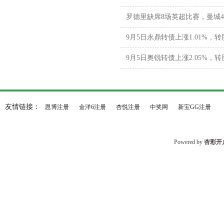
罗德里缺席8场英超比赛，曼城4
9月5日永鼎转债上涨1.01%，转股
9月5日奥锐转债上涨2.05%，转股
友情链接：
恩博注册
金洋6注册
杏悦注册
中奖网
新宝GG注册
Powered by
杏彩开