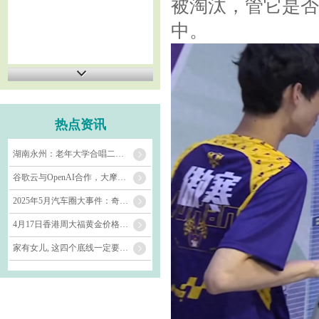
被淘汰，管它是否
中。
热点资讯
湖南永州：老年大学合唱二班，银发歌声演绎《世界赠予我》_钟淑姣_声部_李平
谷歌云与OpenAI合作，大摩：这对谷歌投资者意义重大
2025年5月汽车圈大事件：奇瑞、五菱、埃安、长城销量亮眼
4月17日香港周大福黄金价格37020港币/两
家有女儿, 这四个底线一定要告诉她!